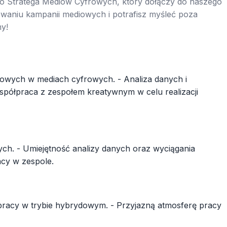
o Stratega Mediów Cyfrowych, który dołączy do naszego
owaniu kampanii mediowych i potrafisz myśleć poza
my!
mowych w mediach cyfrowych. - Analiza danych i
spółpraca z zespołem kreatywnym w celu realizacji
h. - Umiejętność analizy danych oraz wyciągania
acy w zespole.
pracy w trybie hybrydowym. - Przyjazną atmosferę pracy