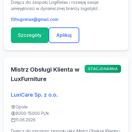
Dołącz do zespołu LogiRelax i rozwijaj swoje
umiejętności w dynamicznej branży logistyki!...
logirelax@gmail.com
Szczegóły
Aplikuj
Mistrz Obsługi Klienta w
STACJONARNA
LuxFurniture
LuxiCare Sp. z o.o.
Opole
8000-15000 PLN
11.06.2026
Dołącz do naszego zespołu jako Mistrz Obsługi Klienta i