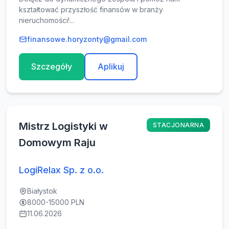
kształtować przyszłość finansów w branży
nieruchomości!...
finansowe.horyzonty@gmail.com
Szczegóły
Aplikuj
Mistrz Logistyki w
STACJONARNA
Domowym Raju
LogiRelax Sp. z o.o.
Białystok
8000-15000 PLN
11.06.2026